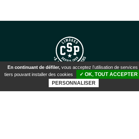
En continuant de défiler,
vous acceptez l'utilisation de services
tiers pouvant installer des cookies
✓ OK, TOUT ACCEPTER
SIÈGE SOCIAL
PERSONNALISER
51 rue Descartes
87100 Limoges
PALAIS DES SPORTS DE
BEAUBLANC
Boulevard de Beaublanc
87100 Limoges