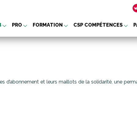
B
PRO
FORMATION
CSP COMPÉTENCES
P
nu
rtes d’abonnement et leurs maillots de la solidarité, une 