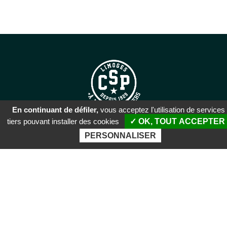
En continuant de défiler,
vous acceptez l'utilisation de services
tiers pouvant installer des cookies
✓ OK, TOUT ACCEPTER
SIÈGE SOCIAL
PERSONNALISER
51 rue Descartes
87100 Limoges
PALAIS DES SPORTS DE
BEAUBLANC
Boulevard de Beaublanc
87100 Limoges