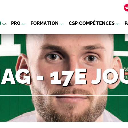
B
PRO
FORMATION
CSP COMPÉTENCES
P
nu
AG - 17E J