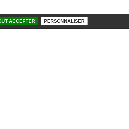
TOUT ACCEPTER
PERSONNALISER
DES SPORTS DE BEAUBLANC
d de Beaublanc
imoges