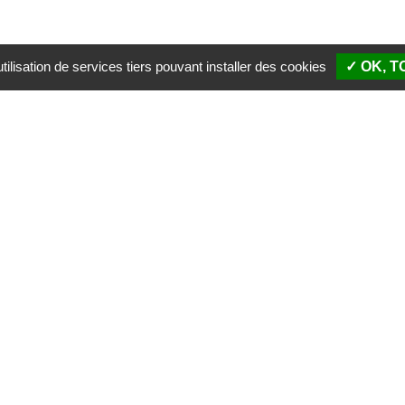
ilisation de services tiers pouvant installer des cookies
✓ OK, 
SIÈGE SOCIAL
PALAIS 
51 rue Descartes
Boulevar
87100 Limoges
87100 L