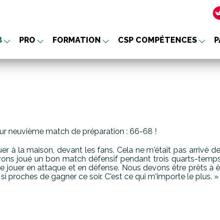
B
PRO
FORMATION
CSP COMPÉTENCES
P
nu
eur neuvième match de préparation : 66-68 !
jouer à la maison, devant les fans. Cela ne m'était pas arrivé
vons joué un bon match défensif pendant trois quarts-temps.
 de jouer en attaque et en défense. Nous devons être prêts à 
 proches de gagner ce soir. C'est ce qui m'importe le plus. »