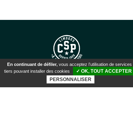
En continuant de défiler,
vous acceptez l'utilisation de services
tiers pouvant installer des cookies
✓ OK, TOUT ACCEPTER
SIÈGE SOCIAL
PERSONNALISER
51 rue Descartes
87100 Limoges
PALAIS DES SPORTS DE
BEAUBLANC
Boulevard de Beaublanc
87100 Limoges