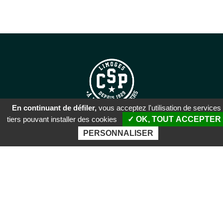
En continuant de défiler,
vous acceptez l'utilisation de services
tiers pouvant installer des cookies
✓ OK, TOUT ACCEPTER
SIÈGE SOCIAL
PERSONNALISER
51 rue Descartes
87100 Limoges
PALAIS DES SPORTS DE
BEAUBLANC
Boulevard de Beaublanc
87100 Limoges