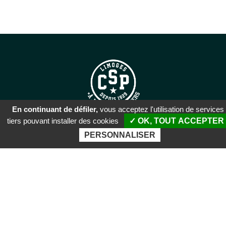
En continuant de défiler,
vous acceptez l'utilisation de services
tiers pouvant installer des cookies
✓ OK, TOUT ACCEPTER
SIÈGE SOCIAL
PERSONNALISER
51 rue Descartes
87100 Limoges
PALAIS DES SPORTS DE
BEAUBLANC
Boulevard de Beaublanc
87100 Limoges