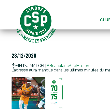
Aller
au
CLU
conte
23/12/2020
⏱FIN DU MATCH |
#BeaublancÀLaMaison
L’adresse aura manqué dans les ultimes minutes du ma