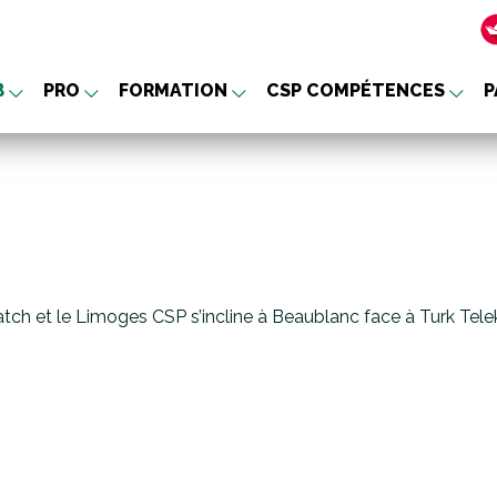
B
PRO
FORMATION
CSP COMPÉTENCES
P
nu
tch et le Limoges CSP s’incline à Beaublanc face à Turk Te