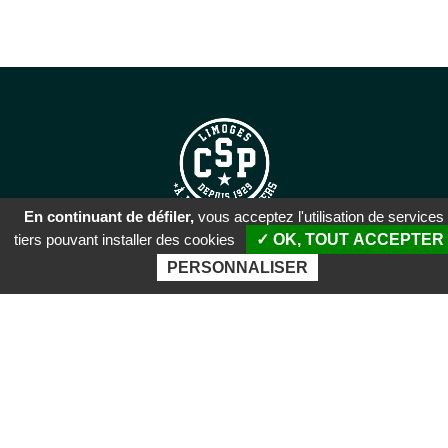
En continuant de défiler,
vous acceptez l'utilisation de services
tiers pouvant installer des cookies
✓ OK, TOUT ACCEPTER
SIÈGE SOCIAL
PERSONNALISER
51 rue Descartes
87100 Limoges
PALAIS DES SPORTS DE
BEAUBLANC
Boulevard de Beaublanc
87100 Limoges