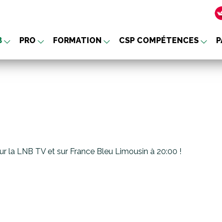
B
PRO
FORMATION
CSP COMPÉTENCES
P
nu
r la LNB TV et sur France Bleu Limousin à 20:00 !