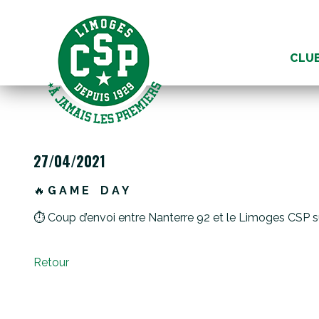
Aller
au
CLU
conte
27/04/2021
🔥
G A M E
D A Y
⏱ Coup d’envoi entre Nanterre 92 et le Limoges CSP su
Retour