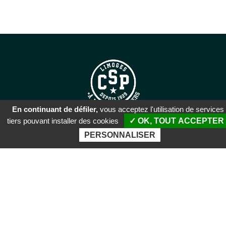
En continuant de défiler,
vous acceptez l'utilisation de services
tiers pouvant installer des cookies
✓ OK, TOUT ACCEPTER
SIÈGE SOCIAL
PERSONNALISER
51 rue Descartes
87100 Limoges
PALAIS DES SPORTS DE
BEAUBLANC
Boulevard de Beaublanc
87100 Limoges