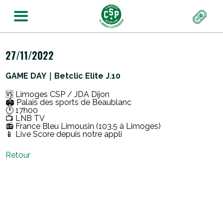
27/11/2022
GAME DAY｜Betclic Elite J.10
🆚
Limoges CSP / JDA Dijon
🏟️
Palais des sports de Beaublanc
🕐
17h00
📺
LNB TV
📻
France Bleu Limousin (103.5 à Limoges)
📱
Live Score depuis notre appli
Retour