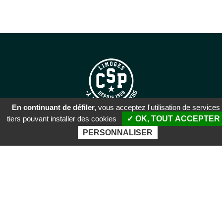
En continuant de défiler,
vous acceptez l'utilisation de services
tiers pouvant installer des cookies
✓ OK, TOUT ACCEPTER
SIÈGE SOCIAL
PERSONNALISER
51 rue Descartes
87100 Limoges
PALAIS DES SPORTS DE
BEAUBLANC
Boulevard de Beaublanc
87100 Limoges