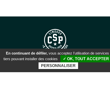
En continuant de défiler,
vous acceptez l'utilisation de services
tiers pouvant installer des cookies
✓ OK, TOUT ACCEPTER
SIÈGE SOCIAL
PERSONNALISER
51 rue Descartes
87100 Limoges
PALAIS DES SPORTS DE
BEAUBLANC
Boulevard de Beaublanc
87100 Limoges