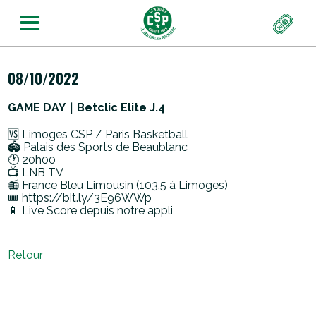
08/10/2022
GAME DAY｜Betclic Elite J.4
🆚 Limoges CSP / Paris Basketball
🏟️ Palais des Sports de Beaublanc
🕐 20h00
📺 LNB TV
📻 France Bleu Limousin (103.5 à Limoges)
🎟 https://bit.ly/3E96WWp
📱 Live Score depuis notre appli
Retour