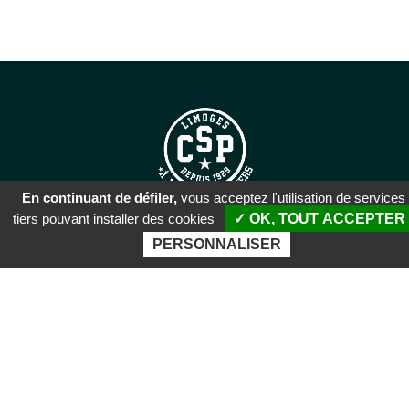
En continuant de défiler,
vous acceptez l'utilisation de services
tiers pouvant installer des cookies
✓ OK, TOUT ACCEPTER
SIÈGE SOCIAL
PERSONNALISER
51 rue Descartes
87100 Limoges
PALAIS DES SPORTS DE
BEAUBLANC
Boulevard de Beaublanc
87100 Limoges