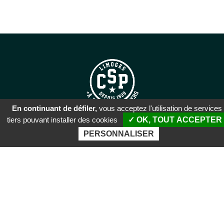
En continuant de défiler,
vous acceptez l'utilisation de services
tiers pouvant installer des cookies
✓ OK, TOUT ACCEPTER
SIÈGE SOCIAL
PERSONNALISER
51 rue Descartes
87100 Limoges
PALAIS DES SPORTS DE
BEAUBLANC
Boulevard de Beaublanc
87100 Limoges