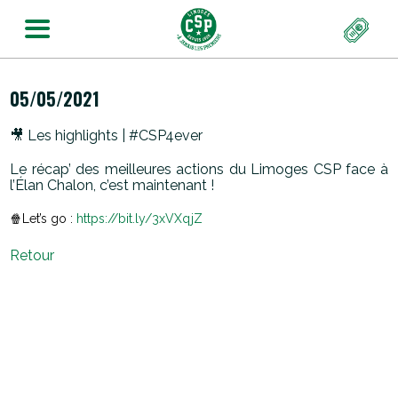
05/05/2021
🎥 Les highlights | #CSP4ever
Le récap’ des meilleures actions du Limoges CSP face à
l’Élan Chalon, c’est maintenant !
🍿Let’s go :
https://
bit.ly/3xVXqjZ
Retour