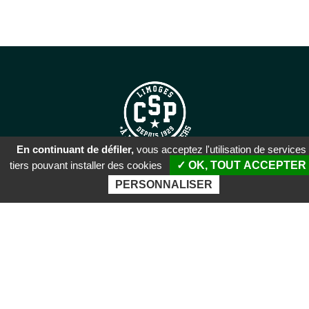
En continuant de défiler,
vous acceptez l'utilisation de services
tiers pouvant installer des cookies
✓ OK, TOUT ACCEPTER
SIÈGE SOCIAL
PERSONNALISER
51 rue Descartes
87100 Limoges
PALAIS DES SPORTS DE
BEAUBLANC
Boulevard de Beaublanc
87100 Limoges