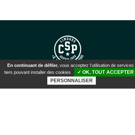
En continuant de défiler,
vous acceptez l'utilisation de services
tiers pouvant installer des cookies
✓ OK, TOUT ACCEPTER
SIÈGE SOCIAL
PERSONNALISER
51 rue Descartes
87100 Limoges
PALAIS DES SPORTS DE
BEAUBLANC
Boulevard de Beaublanc
87100 Limoges