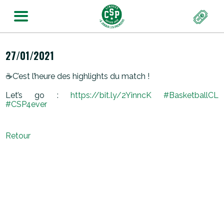
27/01/2021
☕️C’est l’heure des highlights du match !
Let’s go :
https://
bit.ly/2YinncK
#BasketballCL
#CSP4ever
Retour