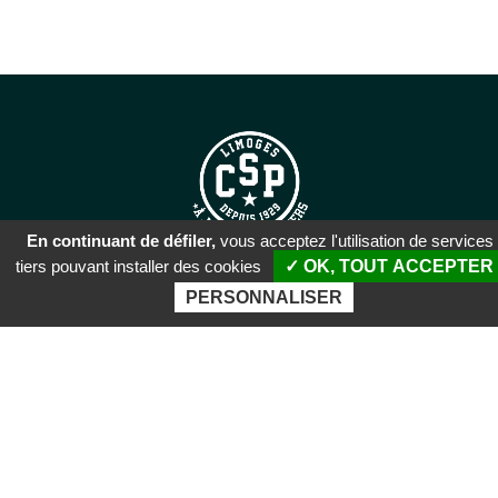
En continuant de défiler,
vous acceptez l'utilisation de services
tiers pouvant installer des cookies
✓ OK, TOUT ACCEPTER
SIÈGE SOCIAL
PERSONNALISER
51 rue Descartes
87100 Limoges
PALAIS DES SPORTS DE
BEAUBLANC
Boulevard de Beaublanc
87100 Limoges