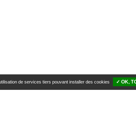
ilisation de services tiers pouvant installer des cookies
✓ OK, 
SIÈGE SOCIAL
PALAIS 