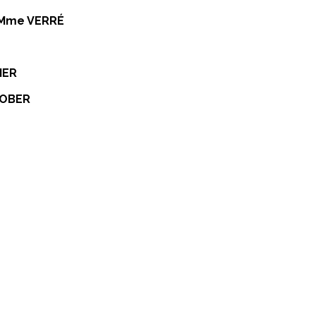
 Mme VERRÉ
IER
OBER