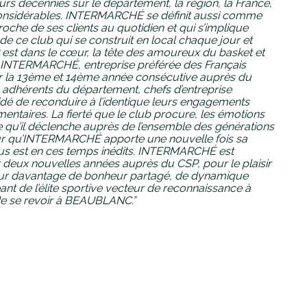
eurs décennies sur le département, la région, la France,
onsidérables.
INTERMARCHÉ se définit aussi comme
oche de ses clients au quotidien et qui s’implique
de ce club qui se construit en local chaque jour et
est dans le cœur, la tête des amoureux du basket et
 INTERMARCHÉ, entreprise préférée des Français
r la 13
ème
et 14
ème
année consécutive auprès du
s adhérents du département, chefs d’entreprise
dé de reconduire à l’identique leurs engagements
entaires.
La fierté que le club procure, les émotions
me qu’il déclenche auprès de l’ensemble des générations
ur qu’INTERMARCHÉ apporte une nouvelle fois sa
us est en ces temps inédits.
INTERMARCHÉ est
deux nouvelles années auprès du CSP, pour le plaisir
ur davantage de bonheur partagé, de dynamique
nt de l’élite sportive vecteur de reconnaissance à
 de se revoir à BEAUBLANC.”