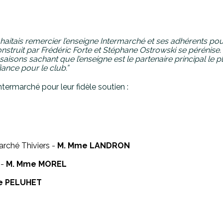
haitais remercier l’enseigne Intermarché et ses adhérents pour 
nstruit par Frédéric Forte et Stéphane Ostrowski se pérénise.
isons sachant que l’enseigne est le partenaire principal le pl
nce pour le club.”
termarché pour leur fidèle soutien :
arché Thiviers
-
M. Mme LANDRON
 -
M. Mme MOREL
e PELUHET