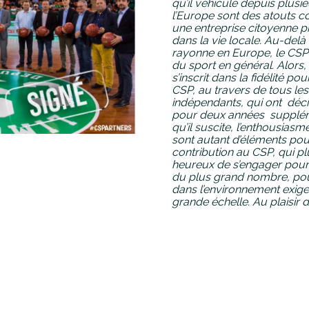
qu’il véhicule depuis plusi
l’Europe sont des atouts c
une entreprise citoyenne pr
dans la vie locale.
Au-delà 
rayonne en Europe, le CSP 
du sport en général.
Alors,
s’inscrit dans la fidélité pou
CSP, au travers de tous le
indépendants, qui ont déci
pour deux années supplém
qu’il suscite, l’enthousias
sont autant d’éléments po
contribution au CSP, qui pl
heureux de s’engager pour 
du plus grand nombre, po
dans l’environnement exigea
grande échelle.
Au plaisir