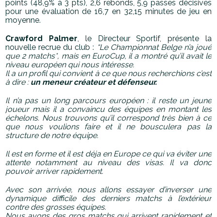
points (48,9% à 3 pts), 2,6 rebonds, 5,9 ​passes décisives
pour une évaluation de 16,7 en 32,15 ​minutes de jeu en
moyenne.
Crawford Palmer
, le Directeur Sportif, présente la
nouvelle recrue du club : ​
“​Le Championnat Belge n’a joué
que 2 matchs*, mais en EuroCup, il a montré qu’il avait le
niveau européen qui nous intéresse.
Il a un profil qui convient à ce que nous recherchions c’est
à dire : ​
un meneur créateur et défenseur.
Il n’a pas un long parcours européen : il reste un jeune
joueur mais il a convaincu des équipes en montant les
échelons. Nous trouvons qu’il correspond très bien à ce
que nous voulions faire et il ne bousculera pas la
structure de notre équipe.
Il est en forme et il est déja en Europe ce qui va éviter une
attente notamment au niveau des visas. Il va donc
pouvoir arriver rapidement.
Avec son arrivée, nous allons essayer d’inverser une
dynamique difficile des derniers matchs à l’extérieur
contre des grosses équipes.
Nous avons des gros matchs qui arrivent rapidement et