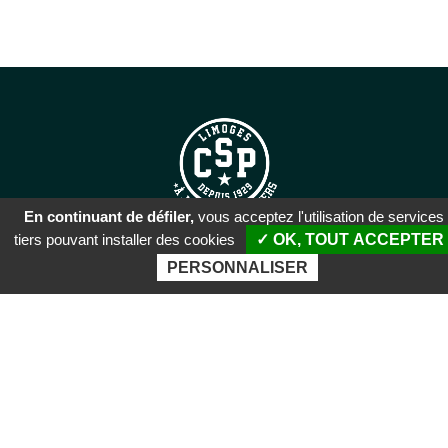
En continuant de défiler,
vous acceptez l'utilisation de services
tiers pouvant installer des cookies
✓ OK, TOUT ACCEPTER
SIÈGE SOCIAL
PERSONNALISER
51 rue Descartes
87100 Limoges
PALAIS DES SPORTS DE
BEAUBLANC
Boulevard de Beaublanc
87100 Limoges