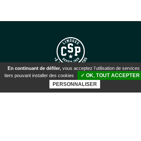
En continuant de défiler,
vous acceptez l'utilisation de services
tiers pouvant installer des cookies
✓ OK, TOUT ACCEPTER
SIÈGE SOCIAL
PERSONNALISER
51 rue Descartes
87100 Limoges
PALAIS DES SPORTS DE
BEAUBLANC
Boulevard de Beaublanc
87100 Limoges