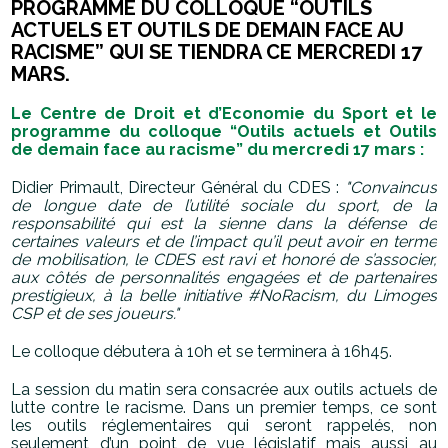
PROGRAMME DU COLLOQUE “OUTILS
ACTUELS ET OUTILS DE DEMAIN FACE AU
RACISME”
QUI SE TIENDRA CE MERCREDI 17
MARS.
Le
Centre de Droit et d’Economie du Sport et le
programme du colloque “Outils
actuels et Outils
de demain face au racisme” du mercredi 17 mars :
Didier Primault, Directeur Général du CDES :
"Convaincus
de longue date de l’utilité
sociale du sport, de la
responsabilité qui est la sienne dans la défense de
certaines
valeurs et de l’impact qu’il peut avoir en terme
de mobilisation, le CDES est ravi et
honoré de s’associer,
aux côtés de personnalités engagées et de partenaires
prestigieux,
à la belle initiative #NoRacism, du Limoges
CSP et de ses joueurs."
Le colloque débutera à 10h et se terminera à 16h45.
La session du matin sera consacrée aux outils actuels de
lutte contre le racisme. Dans un
premier temps, ce sont
les outils réglementaires qui seront rappelés, non
seulement d’un
point de vue législatif mais aussi au