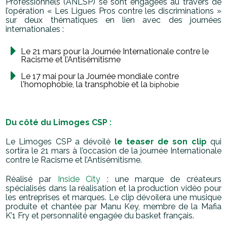
Professionnels (ANLSP) se sont engagées au travers de
l’opération « Les
Ligues Pros contre les discriminations »
sur deux thématiques en lien avec des journées
internationales :
Le 21 mars pour la Journée Internationale contre le
Racisme et l’Antisémitisme
Le 17 mai pour la Journée mondiale contre
l'homophobie, la transphobie et la
biphobie
Du côté du Limoges CSP :
Le Limoges CSP a dévoilé
le teaser de son clip
qui
sortira le 21 mars à l’occasion de la
journée
Internationale
contre le Racisme et l’Antisémitisme.
Réalisé par
Inside City
: une marque de créateurs
spécialisés dans la réalisation et la
production vidéo pour
les entreprises et marques. Le clip dévoilera une musique
produite
et chantée par Manu Key, membre de la Mafia
K’1 Fry et personnalité engagée du basket
français.