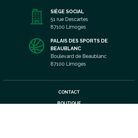
SIÈGE SOCIAL
51 rue Descartes
87100 Limoges
PALAIS DES SPORTS DE
BEAUBLANC
Boulevard de Beaublanc
87100 Limoges
Aller
CONTACT
au
contenu
BOUTIQUE
CGU
MENTIONS LÉGALES
PLAN DU SITE