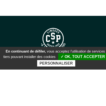
En continuant de défiler,
vous acceptez l'utilisation de services
tiers pouvant installer des cookies
✓ OK, TOUT ACCEPTER
SIÈGE SOCIAL
PERSONNALISER
51 rue Descartes
87100 Limoges
PALAIS DES SPORTS DE
BEAUBLANC
Boulevard de Beaublanc
87100 Limoges