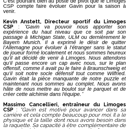
C'est pourtant bien au poste de pivot que le Limoges
CSP compte faire évoluer Gavin pour la saison à
venir.
Kevin Anstett, Directeur sportif du Limoges
CSP
:
“
Gavin va pouvoir nous apporter son
expérience du haut niveau que ce soit par son
passage à Michigan State, ULM ou dernièrement le
Bayern Munich. Il a exprimé le désir de quitter
l’Allemagne pour évoluer à l’étranger sans le statut
de joueur formé localement et nous sommes heureux
qu’il ait décidé de venir à Limoges. Nous attendons
qu’il passe encore un cap avec nous, sur le plan
offensif, comme il avait pu le faire à Braunschweig et
qu’il soit notre socle défensif tout comme Wilfried.
Gavin était la pièce manquante de notre puzzle et
maintenant nous sommes au complet. Nous avons
hâte de nous mettre au boulot sur le parquet et de
”
créer cette alchimie dans l'équipe.
Massimo Cancellieri, entraîneur du Limoges
CSP
:
“
Gavin est motivé pour avancer dans sa
carrière et cela compte beaucoup pour moi. Il a le
physique et la taille dont nous avons besoin dans
la raquette. Sa capacité à être complémentaire de