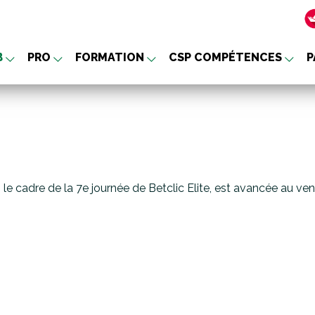
B
PRO
FORMATION
CSP COMPÉTENCES
P
nu
 le cadre de la 7e journée de Betclic Elite, est avancée au ve