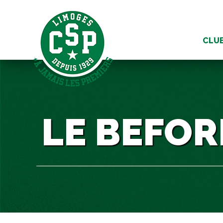
Aller
au
CLU
conte
LE BEFOR