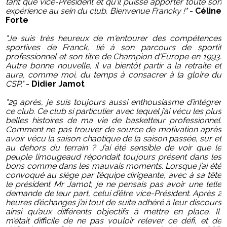
tant que vice-Président et qu'il puisse apporter toute son
expérience au sein du club. Bienvenue Francky !
"
-
Céline
Forte
"Je suis
très heureux de m'entourer des compétences
sportives de Franck, lié à son parcours de sportif
professionnel et son titre de Champion d'Europe en 1993.
Autre bonne nouvelle, il va bientôt partir à la retraite et
aura, comme moi, du temps à consacrer à la gloire du
CSP.
"
-
Didier Jamot
"
29 après, je suis toujours aussi enthousiasme d’intégrer
ce club. Ce club si particulier avec lequel j’ai vécu les plus
belles histoires de ma vie de basketteur professionnel.
Comment ne pas trouver de source de motivation après
avoir vécu la saison chaotique de la saison passée, sur et
au dehors du terrain ? J’ai été sensible de voir que le
peuple limougeaud répondait toujours présent dans les
bons comme dans les mauvais moments. Lorsque j’ai été
convoqué au siège par l’équipe dirigeante, avec à sa tête
le président Mr Jamot, je ne pensais pas avoir une telle
demande de leur part, celui d’être vice-Président. Après 2
heures d’échanges j’ai tout de suite adhéré à leur discours
ainsi qu’aux différents objectifs à mettre en place. Il
m’était difficile de ne pas vouloir relever ce défi, et de