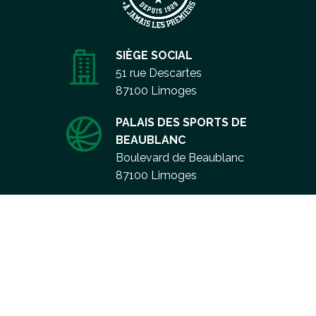
SIÈGE SOCIAL
51 rue Descartes
87100 Limoges
PALAIS DES SPORTS DE
BEAUBLANC
Boulevard de Beaublanc
87100 Limoges
Aller
CONTACT
au
contenu
BOUTIQUE
CGU