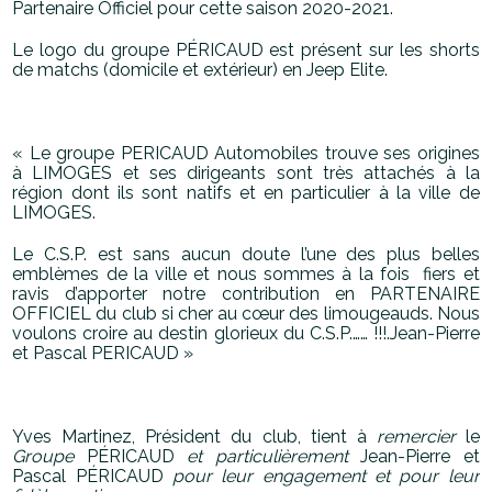
Partenaire Officiel pour cette saison 2020-2021.
Le logo du groupe PÉRICAUD est présent sur les shorts
de matchs (domicile et extérieur) en Jeep Elite.
« Le groupe PERICAUD Automobiles trouve ses origines
à LIMOGES et ses dirigeants sont très attachés à la
région dont ils sont natifs et en particulier à la ville de
LIMOGES.
Le C.S.P. est sans aucun doute l’une des plus belles
emblèmes de la ville et nous sommes à la fois fiers et
ravis d’apporter notre contribution en PARTENAIRE
OFFICIEL du club si cher au cœur des limougeauds. Nous
voulons croire au destin glorieux du C.S.P.…… !!!.Jean-Pierre
et Pascal PERICAUD »
Yves Martinez, Président du club, tient à
remercier
le
Groupe
P
É
RICAUD
et particulièrement
Jean-Pierre et
Pascal P
É
RICAUD
pour leur engagement et pour leur