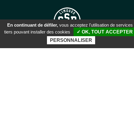
En continuant de défiler,
vous acceptez l'utilisation de services
tiers pouvant installer des cookies
✓ OK, TOUT ACCEPTER
PERSONNALISER
SIÈGE SOCIAL
51 rue Descartes
87100 Limoges
PALAIS DES SPORTS DE
BEAUBLANC
Boulevard de Beaublanc
87100 Limoges
Aller
CONTACT
au
contenu