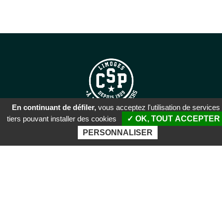
En continuant de défiler,
vous acceptez l'utilisation de services
tiers pouvant installer des cookies
✓ OK, TOUT ACCEPTER
SIÈGE SOCIAL
PERSONNALISER
51 rue Descartes
87100 Limoges
PALAIS DES SPORTS DE
BEAUBLANC
Boulevard de Beaublanc
87100 Limoges