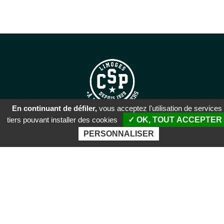
En continuant de défiler,
vous acceptez l'utilisation de services
tiers pouvant installer des cookies
✓ OK, TOUT ACCEPTER
SIÈGE SOCIAL
PERSONNALISER
51 rue Descartes
87100 Limoges
PALAIS DES SPORTS DE
BEAUBLANC
Boulevard de Beaublanc
87100 Limoges