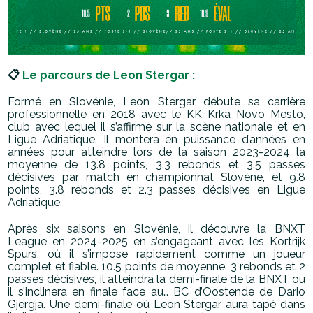
📋
Le parcours de Leon Stergar :
Formé en Slovénie, Leon Stergar débute sa carrière
professionnelle en 2018 avec le KK Krka Novo Mesto,
club avec lequel il s’affirme sur la scène nationale et en
Ligue Adriatique. Il montera en puissance d’années en
années pour atteindre lors de la saison 2023-2024 la
moyenne de 13.8 points, 3.3 rebonds et 3.5 passes
décisives par match en championnat Slovène, et 9.8
points, 3.8 rebonds et 2.3 passes décisives en Ligue
Adriatique.
Après six saisons en Slovénie, il découvre la BNXT
League en 2024-2025 en s’engageant avec les Kortrijk
Spurs, où il s’impose rapidement comme un joueur
complet et fiable. 10.5 points de moyenne, 3 rebonds et 2
passes décisives, il atteindra la demi-finale de la BNXT ou
il s’inclinera en finale face au… BC d’Oostende de Dario
Gjergja. Une demi-finale où Leon Stergar aura tapé dans