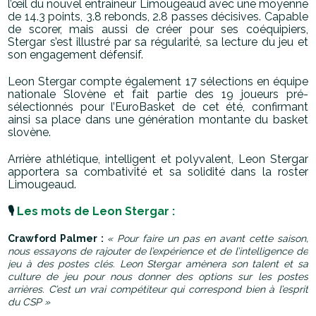
l’œil du nouvel entraineur Limougeaud avec une moyenne
de 14.3 points, 3.8 rebonds, 2.8 passes décisives. Capable
de scorer, mais aussi de créer pour ses coéquipiers,
Stergar s’est illustré par sa régularité, sa lecture du jeu et
son engagement défensif.
Leon Stergar compte également 17 sélections en équipe
nationale Slovène et fait partie des 19 joueurs pré-
sélectionnés pour l’EuroBasket de cet été, confirmant
ainsi sa place dans une génération montante du basket
slovène.
Arrière athlétique, intelligent et polyvalent, Leon Stergar
apportera sa combativité et sa solidité dans la roster
Limougeaud.
🎙️
Les mots de Leon Stergar
:
Crawford Palmer :
« Pour faire un pas en avant cette saison,
nous essayons de rajouter de l’expérience et de l’intelligence de
jeu à des postes clés. Leon Stergar amènera son talent et sa
culture de jeu pour nous donner des options sur les postes
arrières. C’est un vrai compétiteur qui correspond bien à l’esprit
du CSP
»