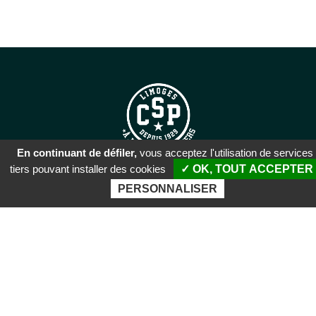
En continuant de défiler,
vous acceptez l'utilisation de services
tiers pouvant installer des cookies
✓ OK, TOUT ACCEPTER
SIÈGE SOCIAL
PERSONNALISER
51 rue Descartes
87100 Limoges
PALAIS DES SPORTS DE
BEAUBLANC
Boulevard de Beaublanc
87100 Limoges