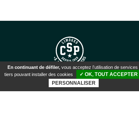
En continuant de défiler,
vous acceptez l'utilisation de services
tiers pouvant installer des cookies
✓ OK, TOUT ACCEPTER
SIÈGE SOCIAL
PERSONNALISER
51 rue Descartes
87100 Limoges
PALAIS DES SPORTS DE
BEAUBLANC
Boulevard de Beaublanc
87100 Limoges