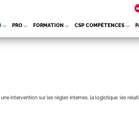
B
PRO
FORMATION
CSP COMPÉTENCES
P
nu
 une intervention sur les règles internes, la logistique, les rel