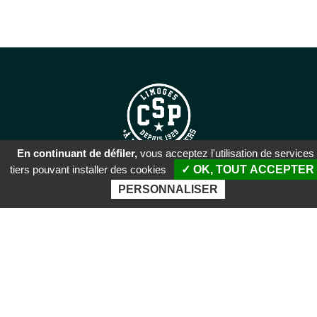
En continuant de défiler,
vous acceptez l'utilisation de services
tiers pouvant installer des cookies
✓ OK, TOUT ACCEPTER
SIÈGE SOCIAL
PERSONNALISER
51 rue Descartes
87100 Limoges
PALAIS DES SPORTS DE
BEAUBLANC
Boulevard de Beaublanc
87100 Limoges