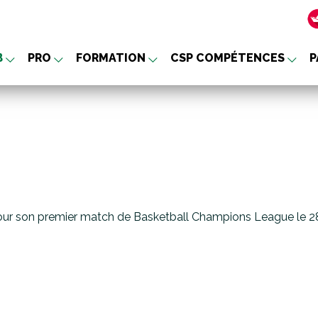
B
PRO
FORMATION
CSP COMPÉTENCES
P
nu
our son premier match de Basketball Champions League le 28