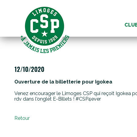
Aller
au
CLU
conte
12/10/2020
Ouverture de la billetterie pour Igokea
Venez encourager le Limoges CSP qui reçoit Igokea p
rdv dans l'onglet E-Billets ! #CSP4ever
Retour