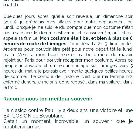
match.
Quelques jours après qu’elle soit revenue, un dimanche soir
(21:00), je préparais mes affaires pour notre déplacement du
lundi, lorsque je me suis rendu compte que mon costume n’était
pas à sa place. Ma femme est venue, elle aussi vérifier, puis elle a
appelé sa famille.
Mon costume était bel et bien à plus de 6
heures de route de Limoges
. Donc départ à 21:15 direction les
Ardennes pour pouvoir être prêt pour notre départ tôt le lundi
matin. Merci à mon beau-frère et ma belle-mère de m’avoir
rejoint sur Paris pour pouvoir récupérer mon costume. Après ce
périple incroyable et un retour soulagé sur Limoges vers 5
heures du matin, je pensais avoir mérité quelques petites heures
de sommeil. Le comble de l’histoire, c'est que ma femme m’a
enfermé dehors, je me suis donc reposé… dans ma voiture… dans
le froid.
Raconte nous ton meilleur souvenir
Le clasico contre Pau il y a deux ans, une victoire et une
EXPLOSION de Beaublanc.
C'était un moment incroyable, un souvenir que je
n’oublierai jamais.