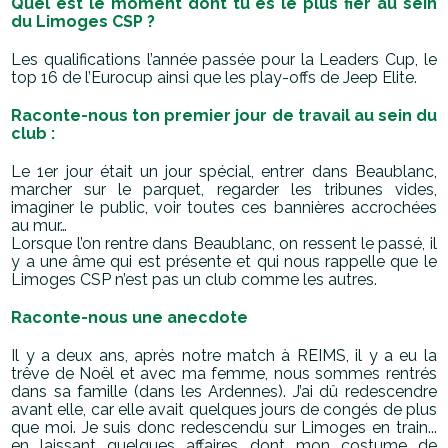
Quel est le moment dont tu es le plus fier au sein
du Limoges CSP ?
Les qualifications l’année passée pour la Leaders Cup, le
top 16 de l’Eurocup ainsi que les play-offs de Jeep Elite.
Raconte-nous ton premier jour de travail au sein du
club :
Le 1
er
jour était un jour spécial, entrer dans Beaublanc,
marcher sur le parquet, regarder les tribunes vides,
imaginer le public, voir toutes ces bannières accrochées
au mur…
Lorsque l’on rentre dans Beaublanc, on ressent le passé, il
y a une âme qui est présente et qui nous rappelle que le
Limoges CSP n’est pas un club comme les autres.
Raconte-nous une anecdote
Il y a deux ans, après notre match à REIMS, il y a eu la
trêve de Noël et avec ma femme, nous sommes rentrés
dans sa famille (dans les Ardennes). J’ai dû redescendre
avant elle, car elle avait quelques jours de congés de plus
que moi. Je suis donc redescendu sur Limoges en train...
en laissant quelques affaires dont mon costume de