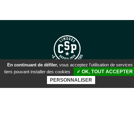
En continuant de défiler,
vous acceptez l'utilisation de services
tiers pouvant installer des cookies
✓ OK, TOUT ACCEPTER
SIÈGE SOCIAL
PERSONNALISER
51 rue Descartes
87100 Limoges
PALAIS DES SPORTS DE
BEAUBLANC
Boulevard de Beaublanc
87100 Limoges