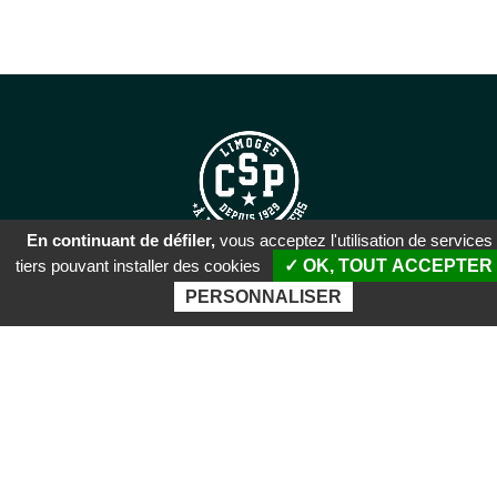
En continuant de défiler,
vous acceptez l'utilisation de services
tiers pouvant installer des cookies
✓ OK, TOUT ACCEPTER
SIÈGE SOCIAL
PERSONNALISER
51 rue Descartes
87100 Limoges
PALAIS DES SPORTS DE
BEAUBLANC
Boulevard de Beaublanc
87100 Limoges