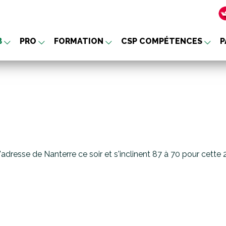
B
PRO
FORMATION
CSP COMPÉTENCES
P
nu
l'adresse de Nanterre ce soir et s'inclinent 87 à 70 pour cette 