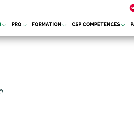
B
PRO
FORMATION
CSP COMPÉTENCES
P
nu
😔