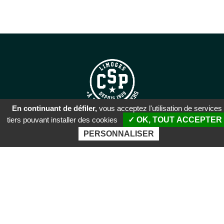
En continuant de défiler,
vous acceptez l'utilisation de services
tiers pouvant installer des cookies
✓ OK, TOUT ACCEPTER
SIÈGE SOCIAL
PERSONNALISER
51 rue Descartes
87100 Limoges
PALAIS DES SPORTS DE
BEAUBLANC
Boulevard de Beaublanc
87100 Limoges