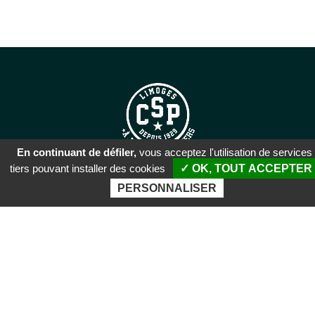
En continuant de défiler,
vous acceptez l'utilisation de services
tiers pouvant installer des cookies
✓ OK, TOUT ACCEPTER
SIÈGE SOCIAL
PERSONNALISER
51 rue Descartes
87100 Limoges
PALAIS DES SPORTS DE
BEAUBLANC
Boulevard de Beaublanc
87100 Limoges