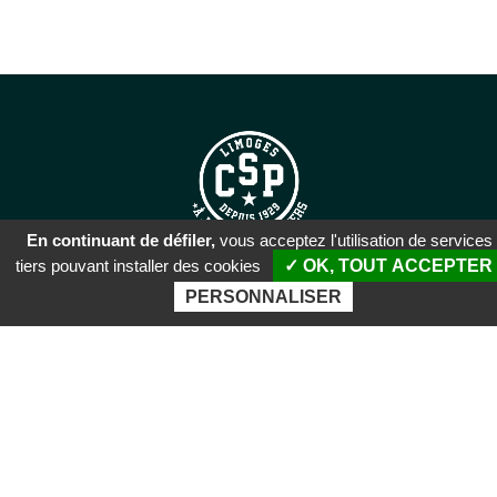
En continuant de défiler,
vous acceptez l'utilisation de services
tiers pouvant installer des cookies
✓ OK, TOUT ACCEPTER
SIÈGE SOCIAL
PERSONNALISER
51 rue Descartes
87100 Limoges
PALAIS DES SPORTS DE
BEAUBLANC
Boulevard de Beaublanc
87100 Limoges