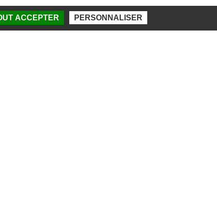
TOUT ACCEPTER
PERSONNALISER
DES SPORTS DE BEAUBLANC
d de Beaublanc
imoges