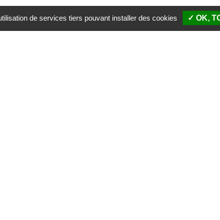
ilisation de services tiers pouvant installer des cookies
✓ OK, 
SIÈGE SOCIAL
PALAIS 
51 rue Descartes
Boulevar
87100 Limoges
87100 L