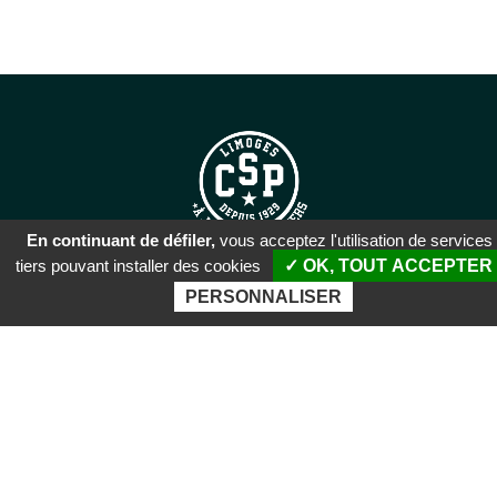
En continuant de défiler,
vous acceptez l'utilisation de services
tiers pouvant installer des cookies
✓ OK, TOUT ACCEPTER
SIÈGE SOCIAL
PERSONNALISER
51 rue Descartes
87100 Limoges
PALAIS DES SPORTS DE
BEAUBLANC
Boulevard de Beaublanc
87100 Limoges