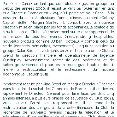
Passé par Canal+ en tant que contrôleur de gestion groupe au
début des années 2000, il rejoint le Paris Saint-Germain en tant
que Directeur Financier en 2004, où il participe, pour Canal+, à la
cession du club à plusieurs fonds d’investissement (Colony
Capital, Butler, Morgan Stanley). Il conduit, avec la nouvelle
direction mise en place par les fonds actionnaires, la stratégie de
structuration du Club, axée notamment sur le développement de
la marque, de tous les revenus (merchandising, hospitalités,
nouveaux produits comme l’Urban Football), y compris ceux du
stade (concerts, séminaires, événements), jusqu’à sa cession au
groupe Qatar Sports Investments en 2011. Il quitte alors le Club et
prend la direction financière et opérationnelle de l’agence
Quadriplay Advertainment, spécialiste des opérations et de
l’affichage événementiel pour les marques grand public, dont il
mène la restructuration et le redressement du modèle
économique jusqu’en 2019.
Initialement recruté par King Street en tant que Directeur Financier
dans le cadre du rachat des Girondins de Bordeaux, il en devient
rapidement le Directeur Général pour faire face, pendant cinq
années intenses, à plusieurs phases de sauvetage du Club (2021,
2022, 2024). Parmi ses responsabilités, il a conduit la
restructuration des charges et de la dette financière du Club, la
recherche de nouveaux revenus malgré la relégation, et le
déploiement d’une politique de ré-ancrage du Club dans son