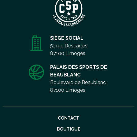
SIÈGE SOCIAL
51 rue Descartes
87100 Limoges
PALAIS DES SPORTS DE
BEAUBLANC
Boulevard de Beaublanc
87100 Limoges
Aller
CONTACT
au
contenu
BOUTIQUE